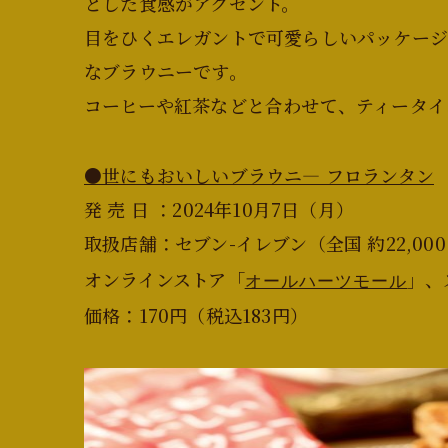
とした食感がアクセント。
目をひくエレガントで可愛らしいパッケー
なブラウニーです。
コーヒーや紅茶などと合わせて、ティータイ
●世にもおいしいブラウニ― フロランタン
発 売 日 ：2024年10月7日（月）
取扱店舗：セブン-イレブン（全国 約22,00
オンラインストア「
」、
オールハーツモール
価格：170円（税込183円）