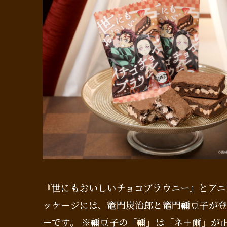
『世にもおいしいチョコブラウニー』とアニ
ッケージには、竈門炭治郎と竈門禰豆子が登
ーです。 ※禰豆子の「禰」は「ネ＋爾」が