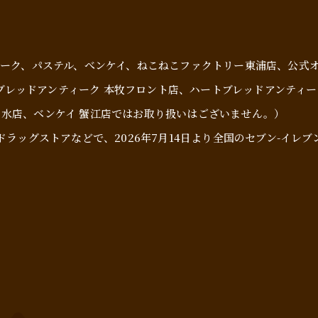
ティーク、パステル、べンケイ、ねこねこファクトリー東浦店、公式
レッドアンティーク 本牧フロント店、ハートブレッドアンティー
の水店、ベンケイ 蟹江店ではお取り扱いはございません。）
・ドラッグストアなどで、2026年7⽉14⽇より全国のセブン-イレ